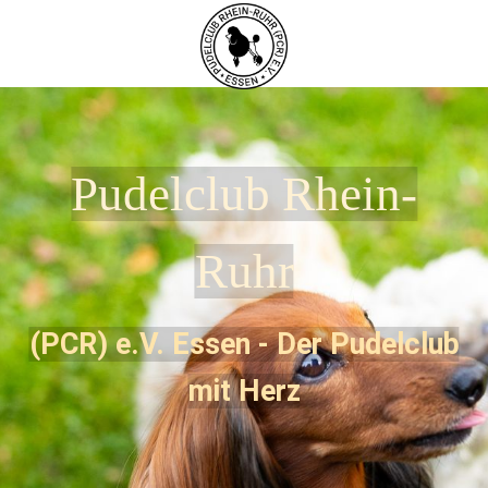
Pudelclub Rhein-
Ruhr
(PCR) e.V. Essen - Der Pudelclub
mit Herz